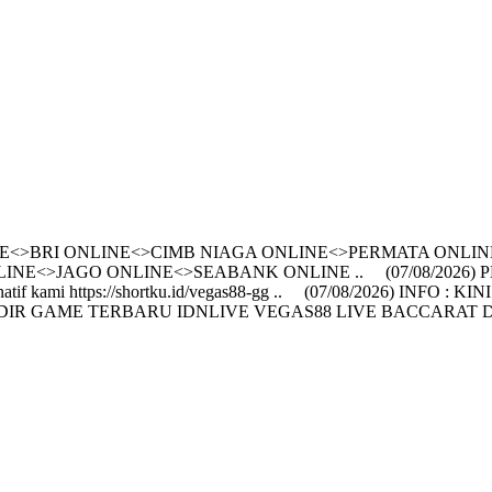
NE<>BRI ONLINE<>CIMB NIAGA ONLINE<>PERMATA ONL
NLINE<>JAGO ONLINE<>SEABANK ONLINE ..
(07/08/2026)
P
natif kami https://shortku.id/vegas88-gg ..
(07/08/2026)
INFO : KI
DIR GAME TERBARU IDNLIVE VEGAS88 LIVE BACCARAT 