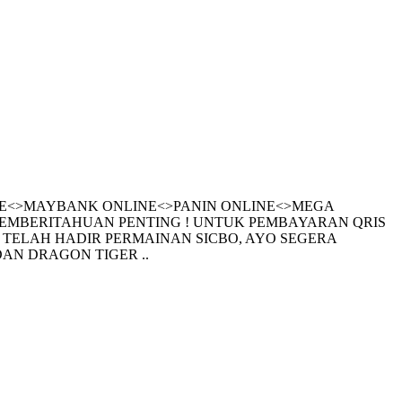
INE<>MAYBANK ONLINE<>PANIN ONLINE<>MEGA
EMBERITAHUAN PENTING ! UNTUK PEMBAYARAN QRIS
NI TELAH HADIR PERMAINAN SICBO, AYO SEGERA
DAN DRAGON TIGER ..