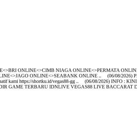
NE<>BRI ONLINE<>CIMB NIAGA ONLINE<>PERMATA ONL
NLINE<>JAGO ONLINE<>SEABANK ONLINE ..
(06/08/2026)
P
natif kami https://shortku.id/vegas88-gg ..
(06/08/2026)
INFO : KI
DIR GAME TERBARU IDNLIVE VEGAS88 LIVE BACCARAT 