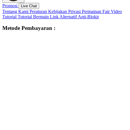
Promosi
Live Chat
Tentang Kami
Peraturan
Kebijakan Privasi
Permainan Fair
Video
Tutorial
Tutorial Bermain
Link Alternatif
Anti-Blokir
Metode Pembayaran :